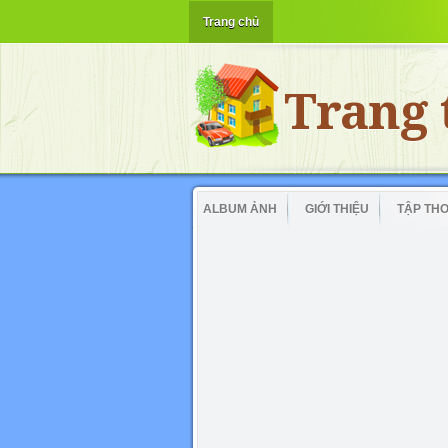
Trang chủ
Trang 
ALBUM ẢNH
GIỚI THIỆU
TẬP TH