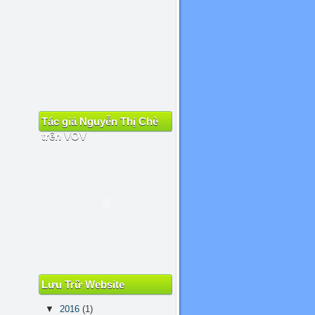
Tác giả Nguyễn Thị Chè
trên VOV
Lưu Trữ Website
▼
2016
(1)